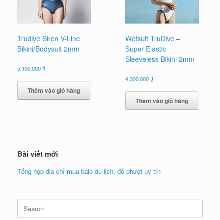
Wetsuit TruDive –
Trudive Siren V-Line
Super Elastic
Bikini/Bodysuit 2mm
Sleeveless Bikini 2mm
5.100.000
₫
4.300.000
₫
Thêm vào giỏ hàng
Thêm vào giỏ hàng
Bài viết mới
Tổng hợp địa chỉ mua balo du lịch, đồ phượt uy tín
Search
for: