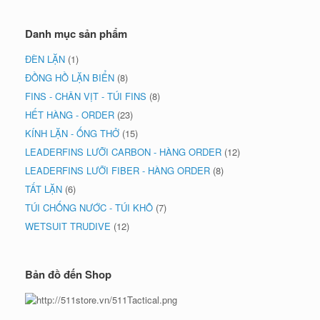
Danh mục sản phẩm
ĐÈN LẶN
(1)
ĐỒNG HỒ LẶN BIỂN
(8)
FINS - CHÂN VỊT - TÚI FINS
(8)
HẾT HÀNG - ORDER
(23)
KÍNH LẶN - ỐNG THỞ
(15)
LEADERFINS LƯỠI CARBON - HÀNG ORDER
(12)
LEADERFINS LƯỠI FIBER - HÀNG ORDER
(8)
TẤT LẶN
(6)
TÚI CHỐNG NƯỚC - TÚI KHÔ
(7)
WETSUIT TRUDIVE
(12)
Bản đồ đến Shop