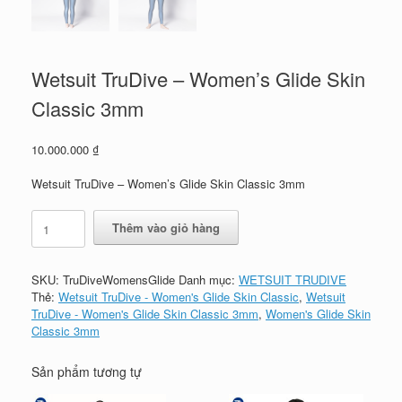
Wetsuit TruDive – Women’s Glide Skin
Classic 3mm
10.000.000
₫
Wetsuit TruDive – Women’s Glide Skin Classic 3mm
Wetsuit
Thêm vào giỏ hàng
TruDive
-
Women's
SKU:
TruDiveWomensGlide
Danh mục:
WETSUIT TRUDIVE
Glide
Thẻ:
Wetsuit TruDive - Women's Glide Skin Classic
,
Wetsuit
Skin
TruDive - Women's Glide Skin Classic 3mm
,
Women's Glide Skin
Classic
Classic 3mm
3mm
số
lượng
Sản phẩm tương tự