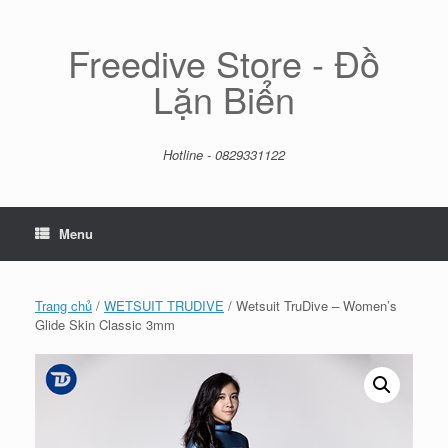
Skip
to
content
Freedive Store - Đồ
Lặn Biển
Hotline - 0829331122
Menu
Trang chủ
/
WETSUIT TRUDIVE
/ Wetsuit TruDive – Women’s
Glide Skin Classic 3mm