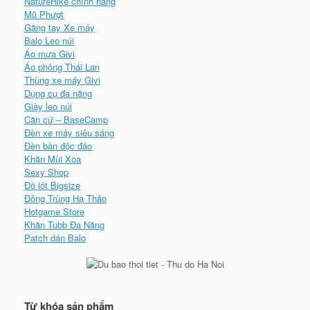
NatureHike chính hãng
Mũ Phượt
Găng tay Xe máy
Balo Leo núi
Áo mưa Givi
Áo phông Thái Lan
Thùng xe máy Givi
Dụng cụ đa năng
Giày leo núi
Căn cứ – BaseCamp
Đèn xe máy siêu sáng
Đèn bàn độc đáo
Khăn Mùi Xoa
Sexy Shop
Đồ lót Bigsize
Đông Trùng Hạ Thảo
Hotgame Store
Khăn Tubb Đa Năng
Patch dán Balo
Từ khóa sản phẩm