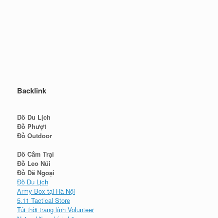
Backlink
Đồ Du Lịch
Đồ Phượt
Đồ Outdoor
Đồ Cắm Trại
Đồ Leo Núi
Đồ Dã Ngoại
Đồ Du Lịch
Army Box tại Hà Nội
5.11 Tactical Store
Túi thời trang lính Volunteer