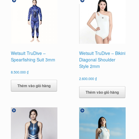
Wetsuit TruDive –
Wetsuit TruDive – Bikini
Spearfishing Suit 3mm
Diagonal Shoulder
Style 2mm
8.500.000
₫
2.600.000
₫
Thêm vào giỏ hàng
Thêm vào giỏ hàng