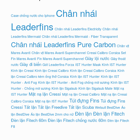
Chân nhái
Case chống nước cho Iphone
Leaderfins
Chân nhái Leaderfins Electricity
Chân nhái
Leaderfins Mermaid
Chân nhái Leaderfins Mermaid - Fiber Transparent
Chân nhái Leaderfins Pure Carbon
Chân vịt
Mares Avanti
Chân vịt Mares Avanti Superchannel
Cressi Calibro Corsica Set
Giày lội nước
Fin Mares Avanti
Fin Mares Avanti Superchannel
Giày thoát
Giày đi biển
nước
Gót Leaderfins Forza
IST Hunter Mask
Kính IST Hunter
Kính lặn Cressi
Kính lặn Cressi Calibro
Kính lặn Cressi Calibro Corsica
Kính
lặn Cressi Calibro kèm ống thở Corsica
Kính lặn IST Hunter
Kính lặn IST
Hunter - Anti Fog
Kính lặn IST Hunter - Anti Fog chống mờ sương
Kính lặn IST
Hunter - Chống mờ sương
Kính lặn Sigalsub
Kính lặn Sigalsub Mate
Mặt nạ
Mặt nạ lặn Cressi
IST Hunter
Mặt nạ lặn Cressi Calibro
Mặt nạ lặn Cressi
Túi đựng Fins
Túi đựng Fins
Calibro Corsica
Mặt nạ lặn IST Hunter
Cressi
Tất lặn
Tất lặn Freedive
Tất lặn Scuba
Wetsuit BestDive
Áo
Đèn lặn
Đèn lặn Fitech
lặn BestDive
Áo lặn BestDive 2mm cho nữ
Đèn lặn Fitech 60m
Đèn lặn Fitech chống nước 60m
Đèn lặn Fitech
F8