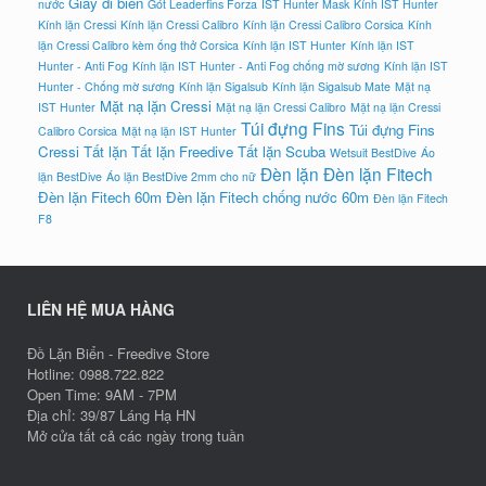
Giày đi biển
nước
Gót Leaderfins Forza
IST Hunter Mask
Kính IST Hunter
Kính lặn Cressi
Kính lặn Cressi Calibro
Kính lặn Cressi Calibro Corsica
Kính
lặn Cressi Calibro kèm ống thở Corsica
Kính lặn IST Hunter
Kính lặn IST
Hunter - Anti Fog
Kính lặn IST Hunter - Anti Fog chống mờ sương
Kính lặn IST
Hunter - Chống mờ sương
Kính lặn Sigalsub
Kính lặn Sigalsub Mate
Mặt nạ
Mặt nạ lặn Cressi
IST Hunter
Mặt nạ lặn Cressi Calibro
Mặt nạ lặn Cressi
Túi đựng Fins
Túi đựng Fins
Calibro Corsica
Mặt nạ lặn IST Hunter
Cressi
Tất lặn
Tất lặn Freedive
Tất lặn Scuba
Wetsuit BestDive
Áo
Đèn lặn
Đèn lặn Fitech
lặn BestDive
Áo lặn BestDive 2mm cho nữ
Đèn lặn Fitech 60m
Đèn lặn Fitech chống nước 60m
Đèn lặn Fitech
F8
LIÊN HỆ MUA HÀNG
Đồ Lặn Biển - Freedive Store
Hotline: 0988.722.822
Open Time: 9AM - 7PM
Địa chỉ: 39/87 Láng Hạ HN
Mở cửa tất cả các ngày trong tuần