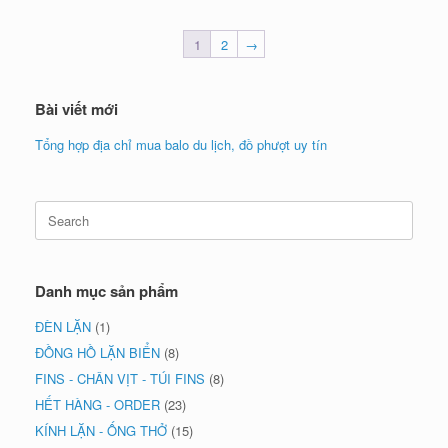
1
2
→
Bài viết mới
Tổng hợp địa chỉ mua balo du lịch, đồ phượt uy tín
Search
for:
Danh mục sản phẩm
ĐÈN LẶN
(1)
ĐỒNG HỒ LẶN BIỂN
(8)
FINS - CHÂN VỊT - TÚI FINS
(8)
HẾT HÀNG - ORDER
(23)
KÍNH LẶN - ỐNG THỞ
(15)