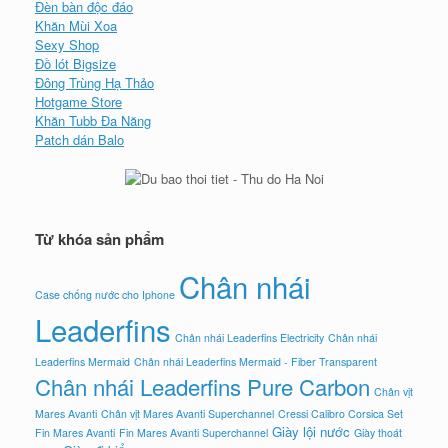
Đèn bàn độc đáo
Khăn Mùi Xoa
Sexy Shop
Đồ lót Bigsize
Đông Trùng Hạ Thảo
Hotgame Store
Khăn Tubb Đa Năng
Patch dán Balo
Từ khóa sản phẩm
Chân nhái
Case chống nước cho Iphone
Leaderfins
Chân nhái Leaderfins Electricity
Chân nhái
Leaderfins Mermaid
Chân nhái Leaderfins Mermaid - Fiber Transparent
Chân nhái Leaderfins Pure Carbon
Chân vịt
Mares Avanti
Chân vịt Mares Avanti Superchannel
Cressi Calibro Corsica Set
Giày lội nước
Fin Mares Avanti
Fin Mares Avanti Superchannel
Giày thoát