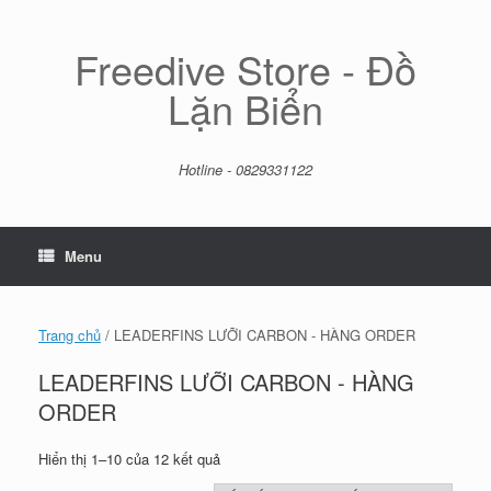
Skip
to
content
Freedive Store - Đồ
Lặn Biển
Hotline - 0829331122
Menu
Trang chủ
/ LEADERFINS LƯỠI CARBON - HÀNG ORDER
LEADERFINS LƯỠI CARBON - HÀNG
ORDER
Đã
Hiển thị 1–10 của 12 kết quả
sắp