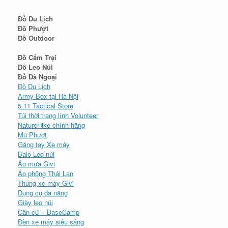
Đồ Du Lịch
Đồ Phượt
Đồ Outdoor
Đồ Cắm Trại
Đồ Leo Núi
Đồ Dã Ngoại
Đồ Du Lịch
Army Box tại Hà Nội
5.11 Tactical Store
Túi thời trang lính Volunteer
NatureHike chính hãng
Mũ Phượt
Găng tay Xe máy
Balo Leo núi
Áo mưa Givi
Áo phông Thái Lan
Thùng xe máy Givi
Dụng cụ đa năng
Giày leo núi
Căn cứ – BaseCamp
Đèn xe máy siêu sáng