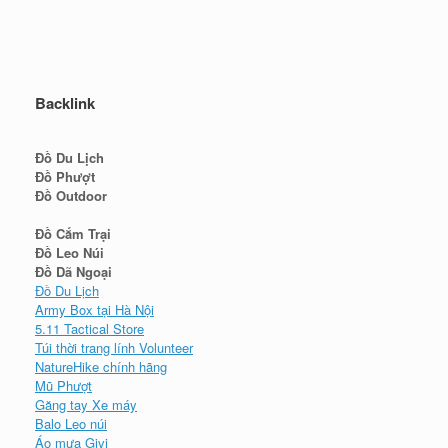
Backlink
Đồ Du Lịch
Đồ Phượt
Đồ Outdoor
Đồ Cắm Trại
Đồ Leo Núi
Đồ Dã Ngoại
Đồ Du Lịch
Army Box tại Hà Nội
5.11 Tactical Store
Túi thời trang lính Volunteer
NatureHike chính hãng
Mũ Phượt
Găng tay Xe máy
Balo Leo núi
Áo mưa Givi