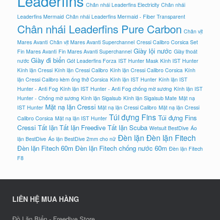
Leaderfins
Chân nhái Leaderfins Electricity
Chân nhái
Leaderfins Mermaid
Chân nhái Leaderfins Mermaid - Fiber Transparent
Chân nhái Leaderfins Pure Carbon
Chân vịt
Mares Avanti
Chân vịt Mares Avanti Superchannel
Cressi Calibro Corsica Set
Giày lội nước
Fin Mares Avanti
Fin Mares Avanti Superchannel
Giày thoát
Giày đi biển
nước
Gót Leaderfins Forza
IST Hunter Mask
Kính IST Hunter
Kính lặn Cressi
Kính lặn Cressi Calibro
Kính lặn Cressi Calibro Corsica
Kính
lặn Cressi Calibro kèm ống thở Corsica
Kính lặn IST Hunter
Kính lặn IST
Hunter - Anti Fog
Kính lặn IST Hunter - Anti Fog chống mờ sương
Kính lặn IST
Hunter - Chống mờ sương
Kính lặn Sigalsub
Kính lặn Sigalsub Mate
Mặt nạ
Mặt nạ lặn Cressi
IST Hunter
Mặt nạ lặn Cressi Calibro
Mặt nạ lặn Cressi
Túi đựng Fins
Túi đựng Fins
Calibro Corsica
Mặt nạ lặn IST Hunter
Cressi
Tất lặn
Tất lặn Freedive
Tất lặn Scuba
Wetsuit BestDive
Áo
Đèn lặn
Đèn lặn Fitech
lặn BestDive
Áo lặn BestDive 2mm cho nữ
Đèn lặn Fitech 60m
Đèn lặn Fitech chống nước 60m
Đèn lặn Fitech
F8
LIÊN HỆ MUA HÀNG
Đồ Lặn Biển - Freedive Store