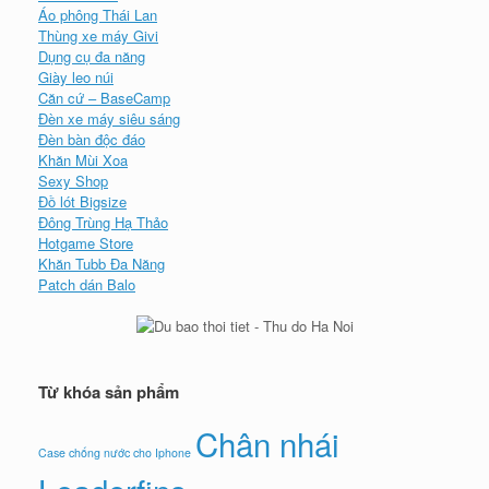
Áo phông Thái Lan
Thùng xe máy Givi
Dụng cụ đa năng
Giày leo núi
Căn cứ – BaseCamp
Đèn xe máy siêu sáng
Đèn bàn độc đáo
Khăn Mùi Xoa
Sexy Shop
Đồ lót Bigsize
Đông Trùng Hạ Thảo
Hotgame Store
Khăn Tubb Đa Năng
Patch dán Balo
Từ khóa sản phẩm
Chân nhái
Case chống nước cho Iphone