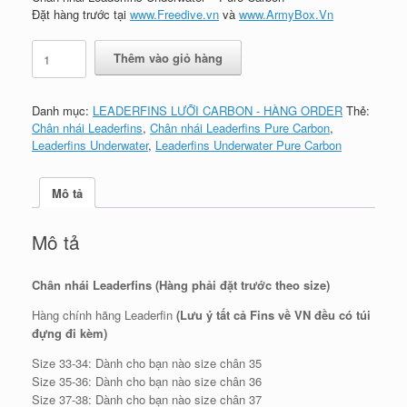
Đặt hàng trước tại
www.Freedive.vn
và
www.ArmyBox.Vn
Chân
Thêm vào giỏ hàng
nhái
Leaderfins
Underwater
Danh mục:
LEADERFINS LƯỠI CARBON - HÀNG ORDER
Thẻ:
-
Chân nhái Leaderfins
,
Chân nhái Leaderfins Pure Carbon
,
Pure
Leaderfins Underwater
,
Leaderfins Underwater Pure Carbon
Carbon
số
lượng
Mô tả
Mô tả
Chân nhái Leaderfins (Hàng phải đặt trước theo size)
Hàng chính hãng Leaderfin
(Lưu ý tất cả Fins về VN đều có túi
đựng đi kèm)
Size 33-34: Dành cho bạn nào size chân 35
Size 35-36: Dành cho bạn nào size chân 36
Size 37-38: Dành cho bạn nào size chân 37