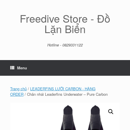
Skip
to
content
Freedive Store - Đồ
Lặn Biển
Hotline - 0829331122
Menu
Trang chủ
/
LEADERFINS LƯỠI CARBON - HÀNG
ORDER
/ Chân nhái Leaderfins Underwater – Pure Carbon