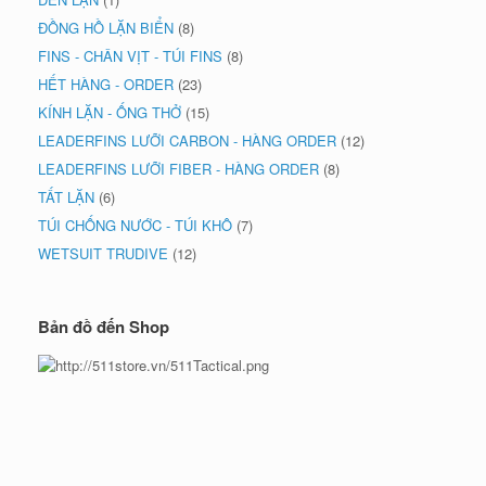
ĐỒNG HỒ LẶN BIỂN
(8)
FINS - CHÂN VỊT - TÚI FINS
(8)
HẾT HÀNG - ORDER
(23)
KÍNH LẶN - ỐNG THỞ
(15)
LEADERFINS LƯỠI CARBON - HÀNG ORDER
(12)
LEADERFINS LƯỠI FIBER - HÀNG ORDER
(8)
TẤT LẶN
(6)
TÚI CHỐNG NƯỚC - TÚI KHÔ
(7)
WETSUIT TRUDIVE
(12)
Bản đồ đến Shop