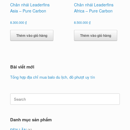
Chân nhái Leaderfins
Chân nhái Leaderfins
Asia – Pure Carbon
Africa – Pure Carbon
8.300.000
₫
8.500.000
₫
Thêm vào giỏ hàng
Thêm vào giỏ hàng
Bài viết mới
Tổng hợp địa chỉ mua balo du lịch, đồ phượt uy tín
Search
for:
Danh mục sản phẩm
ĐÈN LẶN
(1)