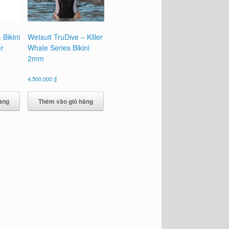
 Bikini
Wetsuit TruDive – Killer
r
Whale Series Bikini
2mm
4.500.000
₫
àng
Thêm vào giỏ hàng