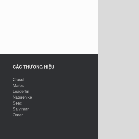
CÁC THƯƠNG HIỆU
Cressi
Mares
Leaderfin
Naturehike
Seac
Salvimar
Omer