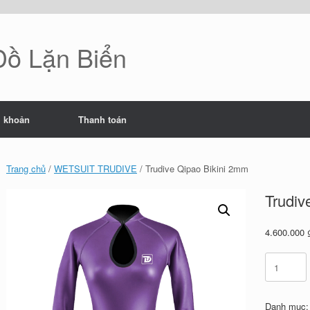
 Đồ Lặn Biển
i khoản
Thanh toán
Trang chủ
/
WETSUIT TRUDIVE
/ Trudive Qipao Bikini 2mm
Trudiv
4.600.000
Trudive
Qipao
Bikini
2mm
Danh mục