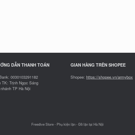
ỚNG DẪN THANH TOÁN
GIAN HÀNG TRÊN SHOPEE
ank: 0030103291182
Shopee:
https://shopee.vn/armybox
 TK: Trịnh Ngọc Sáng
 nhánh TP Hà Nội
Freedive Store - Phụ kiện lặn - Đồ lặn tại Hà Nội