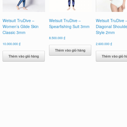
Wetsuit TruDive –
Wetsuit TruDive –
Wetsuit TruDive –
Women’s Glide Skin
Spearfishing Suit 3mm
Diagonal Shoulde
Classic 3mm
Style 2mm
8.500.000
₫
10.000.000
₫
2.600.000
₫
Thêm vào giỏ hàng
Thêm vào giỏ hàng
Thêm vào giỏ h