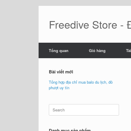
Skip
to
content
Freedive Store -
Tổng quan
Giỏ hàng
Tà
Bài viết mới
Tổng hợp địa chỉ mua balo du lịch, đồ
phượt uy tín
Search
for:
Danh mục sản phẩm