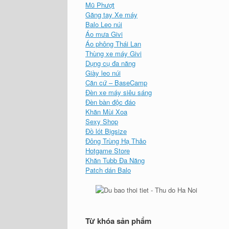
Mũ Phượt
Găng tay Xe máy
Balo Leo núi
Áo mưa Givi
Áo phông Thái Lan
Thùng xe máy Givi
Dụng cụ đa năng
Giày leo núi
Căn cứ – BaseCamp
Đèn xe máy siêu sáng
Đèn bàn độc đáo
Khăn Mùi Xoa
Sexy Shop
Đồ lót Bigsize
Đông Trùng Hạ Thảo
Hotgame Store
Khăn Tubb Đa Năng
Patch dán Balo
Từ khóa sản phẩm