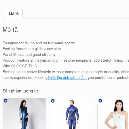
Mô tả
Mô tả
Designed for diving and on fun water sports
Feeling Yamamoto glide super-skin
Panel fitness and good stretchy
Product Feature 2mm yamamoto limestone neoprene, 360 stretch lining, tit
Why CHOOSE THIS
Embracing an active lifestyle without compromising on style or quality, ch
sports experience, keeping
Thiết lập ảnh sản phẩm
you comfortable, protecte
Sản phẩm tương tự