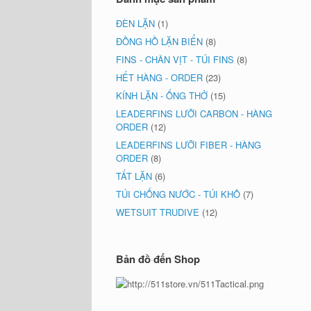
ĐÈN LẶN
(1)
ĐỒNG HỒ LẶN BIỂN
(8)
FINS - CHÂN VỊT - TÚI FINS
(8)
HẾT HÀNG - ORDER
(23)
KÍNH LẶN - ỐNG THỞ
(15)
LEADERFINS LƯỠI CARBON - HÀNG
ORDER
(12)
LEADERFINS LƯỠI FIBER - HÀNG
ORDER
(8)
TẤT LẶN
(6)
TÚI CHỐNG NƯỚC - TÚI KHÔ
(7)
WETSUIT TRUDIVE
(12)
Bản đồ đến Shop