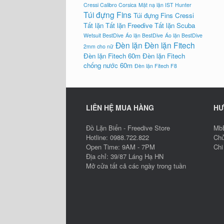
Cressi Calibro Corsica
Mặt nạ lặn IST Hunter
Túi đựng Fins
Túi đựng Fins Cressi
Tất lặn
Tất lặn Freedive
Tất lặn Scuba
Wetsuit BestDive
Áo lặn BestDive
Áo lặn BestDive
Đèn lặn
Đèn lặn Fitech
2mm cho nữ
Đèn lặn Fitech 60m
Đèn lặn Fitech
chống nước 60m
Đèn lặn Fitech F8
LIÊN HỆ MUA HÀNG
HƯ
Đồ Lặn Biển - Freedive Store
MbB
Hotline: 0988.722.822
Chủ
Open Time: 9AM - 7PM
Chi
Địa chỉ: 39/87 Láng Hạ HN
Mở cửa tất cả các ngày trong tuần