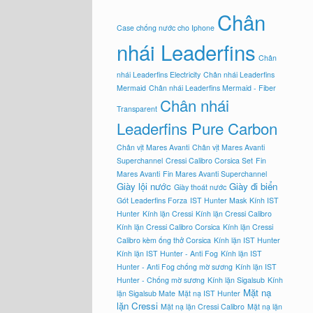
Chân
Case chống nước cho Iphone
nhái Leaderfins
Chân
nhái Leaderfins Electricity
Chân nhái Leaderfins
Mermaid
Chân nhái Leaderfins Mermaid - Fiber
Chân nhái
Transparent
Leaderfins Pure Carbon
Chân vịt Mares Avanti
Chân vịt Mares Avanti
Superchannel
Cressi Calibro Corsica Set
Fin
Mares Avanti
Fin Mares Avanti Superchannel
Giày lội nước
Giày đi biển
Giày thoát nước
Gót Leaderfins Forza
IST Hunter Mask
Kính IST
Hunter
Kính lặn Cressi
Kính lặn Cressi Calibro
Kính lặn Cressi Calibro Corsica
Kính lặn Cressi
Calibro kèm ống thở Corsica
Kính lặn IST Hunter
Kính lặn IST Hunter - Anti Fog
Kính lặn IST
Hunter - Anti Fog chống mờ sương
Kính lặn IST
Hunter - Chống mờ sương
Kính lặn Sigalsub
Kính
Mặt nạ
lặn Sigalsub Mate
Mặt nạ IST Hunter
lặn Cressi
Mặt nạ lặn Cressi Calibro
Mặt nạ lặn