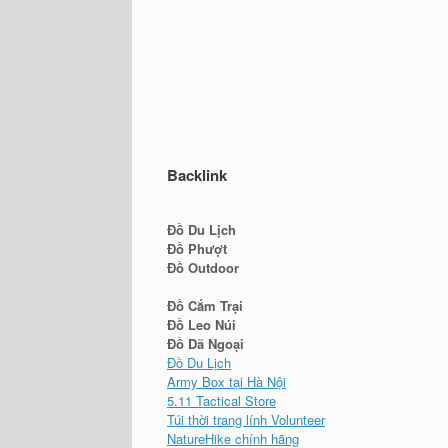
Backlink
Đồ Du Lịch
Đồ Phượt
Đồ Outdoor
Đồ Cắm Trại
Đồ Leo Núi
Đồ Dã Ngoại
Đồ Du Lịch
Army Box tại Hà Nội
5.11 Tactical Store
Túi thời trang lính Volunteer
NatureHike chính hãng