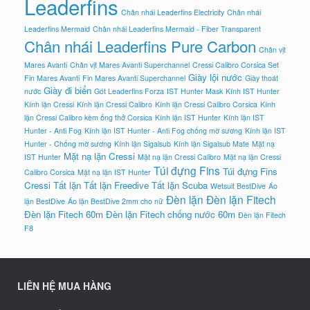
Leaderfins
Chân nhái Leaderfins Electricity
Chân nhái
Leaderfins Mermaid
Chân nhái Leaderfins Mermaid - Fiber Transparent
Chân nhái Leaderfins Pure Carbon
Chân vịt
Mares Avanti
Chân vịt Mares Avanti Superchannel
Cressi Calibro Corsica Set
Giày lội nước
Fin Mares Avanti
Fin Mares Avanti Superchannel
Giày thoát
Giày đi biển
nước
Gót Leaderfins Forza
IST Hunter Mask
Kính IST Hunter
Kính lặn Cressi
Kính lặn Cressi Calibro
Kính lặn Cressi Calibro Corsica
Kính
lặn Cressi Calibro kèm ống thở Corsica
Kính lặn IST Hunter
Kính lặn IST
Hunter - Anti Fog
Kính lặn IST Hunter - Anti Fog chống mờ sương
Kính lặn IST
Hunter - Chống mờ sương
Kính lặn Sigalsub
Kính lặn Sigalsub Mate
Mặt nạ
Mặt nạ lặn Cressi
IST Hunter
Mặt nạ lặn Cressi Calibro
Mặt nạ lặn Cressi
Túi đựng Fins
Túi đựng Fins
Calibro Corsica
Mặt nạ lặn IST Hunter
Cressi
Tất lặn
Tất lặn Freedive
Tất lặn Scuba
Wetsuit BestDive
Áo
Đèn lặn
Đèn lặn Fitech
lặn BestDive
Áo lặn BestDive 2mm cho nữ
Đèn lặn Fitech 60m
Đèn lặn Fitech chống nước 60m
Đèn lặn Fitech
F8
LIÊN HỆ MUA HÀNG