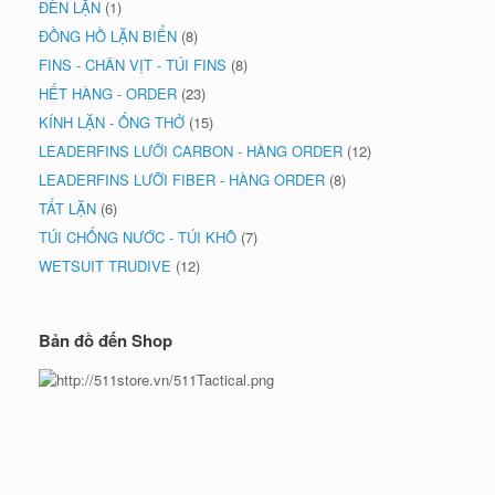
ĐÈN LẶN
(1)
ĐỒNG HỒ LẶN BIỂN
(8)
FINS - CHÂN VỊT - TÚI FINS
(8)
HẾT HÀNG - ORDER
(23)
KÍNH LẶN - ỐNG THỞ
(15)
LEADERFINS LƯỠI CARBON - HÀNG ORDER
(12)
LEADERFINS LƯỠI FIBER - HÀNG ORDER
(8)
TẤT LẶN
(6)
TÚI CHỐNG NƯỚC - TÚI KHÔ
(7)
WETSUIT TRUDIVE
(12)
Bản đồ đến Shop