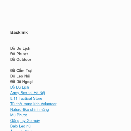
Backlink
Đồ Du Lịch
Đồ Phượt
Đồ Outdoor
Đồ Cắm Trại
Đồ Leo Núi
Đồ Dã Ngoại
Đồ Du Lịch
Army Box tại Hà Nội
5.11 Tactical Store
Túi thời trang lính Volunteer
NatureHike chính hãng
Mũ Phượt
Găng tay Xe máy
Balo Leo núi