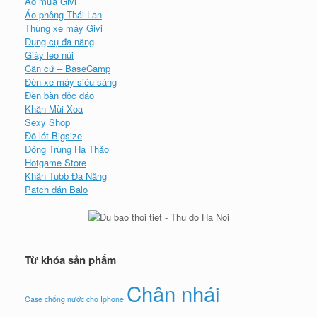
Áo mưa Givi
Áo phông Thái Lan
Thùng xe máy Givi
Dụng cụ đa năng
Giày leo núi
Căn cứ – BaseCamp
Đèn xe máy siêu sáng
Đèn bàn độc đáo
Khăn Mùi Xoa
Sexy Shop
Đồ lót Bigsize
Đông Trùng Hạ Thảo
Hotgame Store
Khăn Tubb Đa Năng
Patch dán Balo
Từ khóa sản phẩm
Chân nhái
Case chống nước cho Iphone