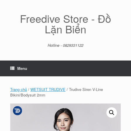
Skip
to
content
Freedive Store - Đồ
Lặn Biển
Hotline - 0829331122
Menu
Trang chủ
/
WETSUIT TRUDIVE
/ Trudive Siren V-Line
Bikini/Bodysuit 2mm