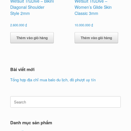
Wetsuit TruDive – Bikini
Wetsuit TruDive –
Diagonal Shoulder
Women’s Glide Skin
Style 2mm
Classic 3mm
2.600.000
₫
10.000.000
₫
Thêm vào giỏ hàng
Thêm vào giỏ hàng
Bài viết mới
Tổng hợp địa chỉ mua balo du lịch, đồ phượt uy tín
Search
for:
Danh mục sản phẩm