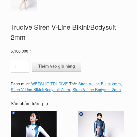
Trudive Siren V-Line Bikini/Bodysuit
2mm
5.100.000
₫
Trudive
Thêm vào giỏ hàng
Siren
V-
Line
Danh mục:
WETSUIT TRUDIVE
Thẻ:
Siren V-Line Bikini 2mm
,
Bikini/Bodysuit
Siren V-Line Bikini/Bodysuit 2mm
,
Siren V-Line Bodysuit 2mm
2mm
số
lượng
Sản phẩm tương tự