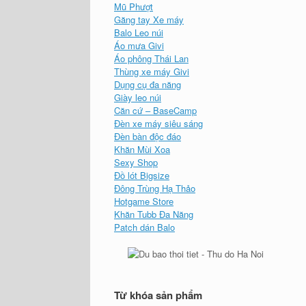
Mũ Phượt
Găng tay Xe máy
Balo Leo núi
Áo mưa Givi
Áo phông Thái Lan
Thùng xe máy Givi
Dụng cụ đa năng
Giày leo núi
Căn cứ – BaseCamp
Đèn xe máy siêu sáng
Đèn bàn độc đáo
Khăn Mùi Xoa
Sexy Shop
Đồ lót Bigsize
Đông Trùng Hạ Thảo
Hotgame Store
Khăn Tubb Đa Năng
Patch dán Balo
Từ khóa sản phẩm