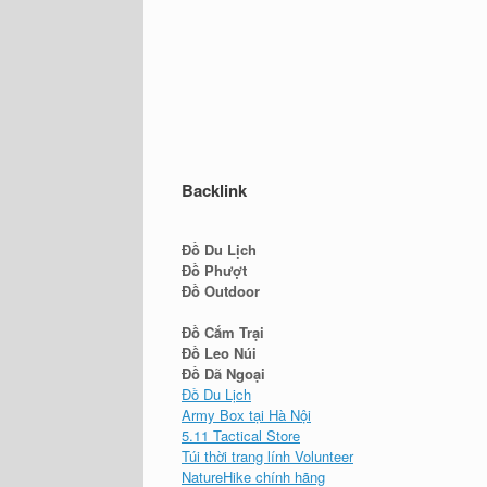
Backlink
Đồ Du Lịch
Đồ Phượt
Đồ Outdoor
Đồ Cắm Trại
Đồ Leo Núi
Đồ Dã Ngoại
Đồ Du Lịch
Army Box tại Hà Nội
5.11 Tactical Store
Túi thời trang lính Volunteer
NatureHike chính hãng