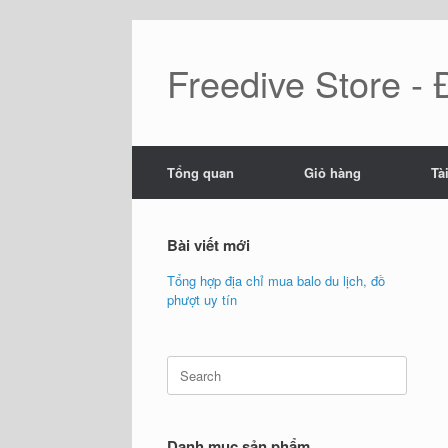
Skip
to
content
Freedive Store -
Tổng quan
Giỏ hàng
Tà
Bài viết mới
Tổng hợp địa chỉ mua balo du lịch, đồ
phượt uy tín
Search
for:
Danh mục sản phẩm