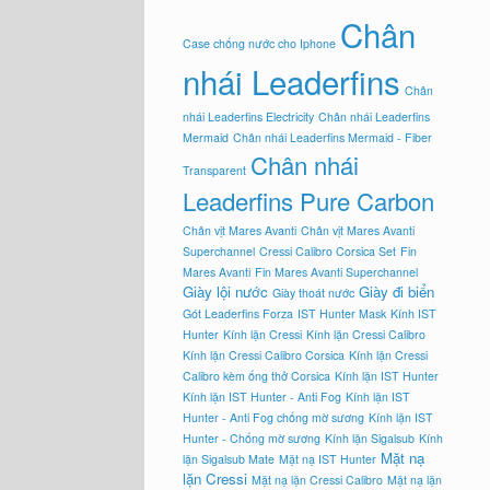
Chân
Case chống nước cho Iphone
nhái Leaderfins
Chân
nhái Leaderfins Electricity
Chân nhái Leaderfins
Mermaid
Chân nhái Leaderfins Mermaid - Fiber
Chân nhái
Transparent
Leaderfins Pure Carbon
Chân vịt Mares Avanti
Chân vịt Mares Avanti
Superchannel
Cressi Calibro Corsica Set
Fin
Mares Avanti
Fin Mares Avanti Superchannel
Giày lội nước
Giày đi biển
Giày thoát nước
Gót Leaderfins Forza
IST Hunter Mask
Kính IST
Hunter
Kính lặn Cressi
Kính lặn Cressi Calibro
Kính lặn Cressi Calibro Corsica
Kính lặn Cressi
Calibro kèm ống thở Corsica
Kính lặn IST Hunter
Kính lặn IST Hunter - Anti Fog
Kính lặn IST
Hunter - Anti Fog chống mờ sương
Kính lặn IST
Hunter - Chống mờ sương
Kính lặn Sigalsub
Kính
Mặt nạ
lặn Sigalsub Mate
Mặt nạ IST Hunter
lặn Cressi
Mặt nạ lặn Cressi Calibro
Mặt nạ lặn