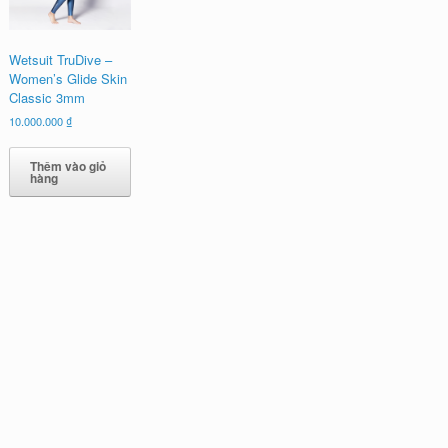
Wetsuit TruDive –
Women’s Glide Skin
Classic 3mm
10.000.000
₫
Thêm vào giỏ
hàng