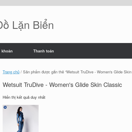
 Đồ Lặn Biển
i khoản
Thanh toán
Trang chủ
/ Sản phẩm được gắn thẻ “Wetsuit TruDive - Women's Glide Skin 
Wetsuit TruDive - Women's Glide Skin Classic
Hiển thị kết quả duy nhất