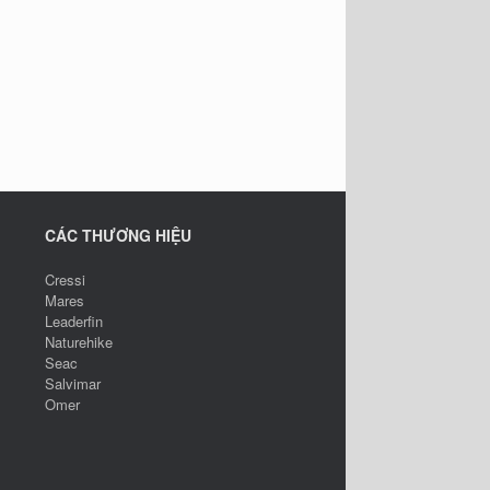
CÁC THƯƠNG HIỆU
Cressi
Mares
Leaderfin
Naturehike
Seac
Salvimar
Omer