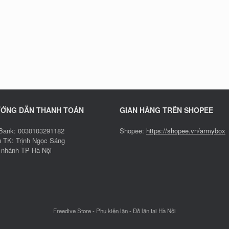
ỚNG DẪN THANH TOÁN
GIAN HÀNG TRÊN SHOPEE
ank: 0030103291182
Shopee:
https://shopee.vn/armybox
 TK: Trịnh Ngọc Sáng
 nhánh TP Hà Nội
Freedive Store - Phụ kiện lặn - Đồ lặn tại Hà Nội