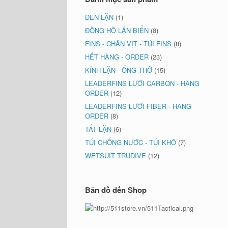
ĐÈN LẶN
(1)
ĐỒNG HỒ LẶN BIỂN
(8)
FINS - CHÂN VỊT - TÚI FINS
(8)
HẾT HÀNG - ORDER
(23)
KÍNH LẶN - ỐNG THỞ
(15)
LEADERFINS LƯỠI CARBON - HÀNG
ORDER
(12)
LEADERFINS LƯỠI FIBER - HÀNG
ORDER
(8)
TẤT LẶN
(6)
TÚI CHỐNG NƯỚC - TÚI KHÔ
(7)
WETSUIT TRUDIVE
(12)
Bản đồ đến Shop