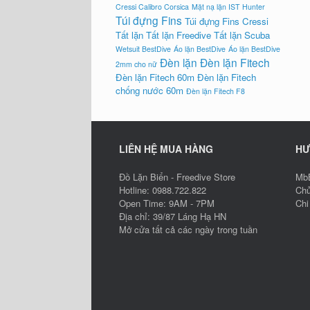
Cressi Calibro Corsica
Mặt nạ lặn IST Hunter
Túi đựng Fins
Túi đựng Fins Cressi
Tất lặn
Tất lặn Freedive
Tất lặn Scuba
Wetsuit BestDive
Áo lặn BestDive
Áo lặn BestDive
Đèn lặn
Đèn lặn Fitech
2mm cho nữ
Đèn lặn Fitech 60m
Đèn lặn Fitech
chống nước 60m
Đèn lặn Fitech F8
LIÊN HỆ MUA HÀNG
HƯ
Đồ Lặn Biển - Freedive Store
MbB
Hotline: 0988.722.822
Chủ
Open Time: 9AM - 7PM
Chi
Địa chỉ: 39/87 Láng Hạ HN
Mở cửa tất cả các ngày trong tuần