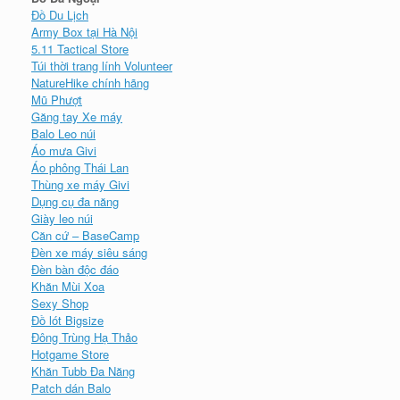
Đồ Du Lịch
Army Box tại Hà Nội
5.11 Tactical Store
Túi thời trang lính Volunteer
NatureHike chính hãng
Mũ Phượt
Găng tay Xe máy
Balo Leo núi
Áo mưa Givi
Áo phông Thái Lan
Thùng xe máy Givi
Dụng cụ đa năng
Giày leo núi
Căn cứ – BaseCamp
Đèn xe máy siêu sáng
Đèn bàn độc đáo
Khăn Mùi Xoa
Sexy Shop
Đồ lót Bigsize
Đông Trùng Hạ Thảo
Hotgame Store
Khăn Tubb Đa Năng
Patch dán Balo