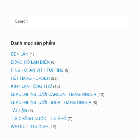
Search
for:
Danh mục sản phẩm
ĐÈN LẶN
(1)
ĐỒNG HỒ LẶN BIỂN
(8)
FINS - CHÂN VỊT - TÚI FINS
(8)
HẾT HÀNG - ORDER
(23)
KÍNH LẶN - ỐNG THỞ
(15)
LEADERFINS LƯỠI CARBON - HÀNG ORDER
(12)
LEADERFINS LƯỠI FIBER - HÀNG ORDER
(8)
TẤT LẶN
(6)
TÚI CHỐNG NƯỚC - TÚI KHÔ
(7)
WETSUIT TRUDIVE
(12)