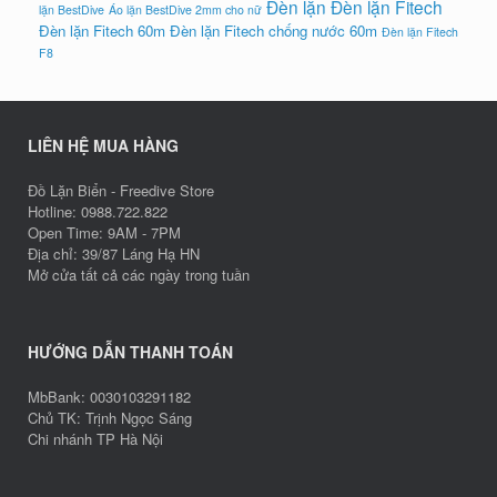
Đèn lặn
Đèn lặn Fitech
lặn BestDive
Áo lặn BestDive 2mm cho nữ
Đèn lặn Fitech 60m
Đèn lặn Fitech chống nước 60m
Đèn lặn Fitech
F8
LIÊN HỆ MUA HÀNG
Đồ Lặn Biển - Freedive Store
Hotline: 0988.722.822
Open Time: 9AM - 7PM
Địa chỉ: 39/87 Láng Hạ HN
Mở cửa tất cả các ngày trong tuần
HƯỚNG DẪN THANH TOÁN
MbBank: 0030103291182
Chủ TK: Trịnh Ngọc Sáng
Chi nhánh TP Hà Nội