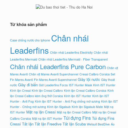
Từ khóa sản phẩm
Chân nhái
Case chống nước cho Iphone
Leaderfins
Chân nhái Leaderfins Electricity
Chân nhái
Leaderfins Mermaid
Chân nhái Leaderfins Mermaid - Fiber Transparent
Chân nhái Leaderfins Pure Carbon
Chân vịt
Mares Avanti
Chân vịt Mares Avanti Superchannel
Cressi Calibro Corsica Set
Giày lội nước
Fin Mares Avanti
Fin Mares Avanti Superchannel
Giày thoát
Giày đi biển
nước
Gót Leaderfins Forza
IST Hunter Mask
Kính IST Hunter
Kính lặn Cressi
Kính lặn Cressi Calibro
Kính lặn Cressi Calibro Corsica
Kính
lặn Cressi Calibro kèm ống thở Corsica
Kính lặn IST Hunter
Kính lặn IST
Hunter - Anti Fog
Kính lặn IST Hunter - Anti Fog chống mờ sương
Kính lặn IST
Hunter - Chống mờ sương
Kính lặn Sigalsub
Kính lặn Sigalsub Mate
Mặt nạ
Mặt nạ lặn Cressi
IST Hunter
Mặt nạ lặn Cressi Calibro
Mặt nạ lặn Cressi
Túi đựng Fins
Túi đựng Fins
Calibro Corsica
Mặt nạ lặn IST Hunter
Cressi
Tất lặn
Tất lặn Freedive
Tất lặn Scuba
Wetsuit BestDive
Áo