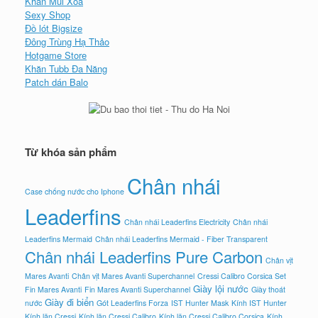
Khăn Mùi Xoa
Sexy Shop
Đồ lót Bigsize
Đông Trùng Hạ Thảo
Hotgame Store
Khăn Tubb Đa Năng
Patch dán Balo
Từ khóa sản phẩm
Chân nhái
Case chống nước cho Iphone
Leaderfins
Chân nhái Leaderfins Electricity
Chân nhái
Leaderfins Mermaid
Chân nhái Leaderfins Mermaid - Fiber Transparent
Chân nhái Leaderfins Pure Carbon
Chân vịt
Mares Avanti
Chân vịt Mares Avanti Superchannel
Cressi Calibro Corsica Set
Giày lội nước
Fin Mares Avanti
Fin Mares Avanti Superchannel
Giày thoát
Giày đi biển
nước
Gót Leaderfins Forza
IST Hunter Mask
Kính IST Hunter
Kính lặn Cressi
Kính lặn Cressi Calibro
Kính lặn Cressi Calibro Corsica
Kính