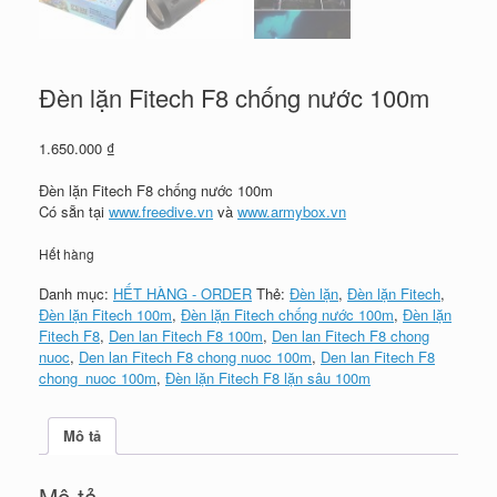
Đèn lặn Fitech F8 chống nước 100m
1.650.000
₫
Đèn lặn Fitech F8 chống nước 100m
Có sẵn tại
www.freedive.vn
và
www.armybox.vn
Hết hàng
Danh mục:
HẾT HÀNG - ORDER
Thẻ:
Đèn lặn
,
Đèn lặn Fitech
,
Đèn lặn Fitech 100m
,
Đèn lặn Fitech chống nước 100m
,
Đèn lặn
Fitech F8
,
Den lan Fitech F8 100m
,
Den lan Fitech F8 chong
nuoc
,
Den lan Fitech F8 chong nuoc 100m
,
Den lan Fitech F8
chong_nuoc 100m
,
Đèn lặn Fitech F8 lặn sâu 100m
Mô tả
Mô tả