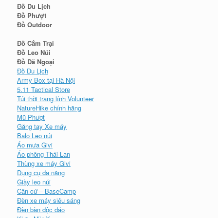
Đồ Du Lịch
Đồ Phượt
Đồ Outdoor
Đồ Cắm Trại
Đồ Leo Núi
Đồ Dã Ngoại
Đồ Du Lịch
Army Box tại Hà Nội
5.11 Tactical Store
Túi thời trang lính Volunteer
NatureHike chính hãng
Mũ Phượt
Găng tay Xe máy
Balo Leo núi
Áo mưa Givi
Áo phông Thái Lan
Thùng xe máy Givi
Dụng cụ đa năng
Giày leo núi
Căn cứ – BaseCamp
Đèn xe máy siêu sáng
Đèn bàn độc đáo