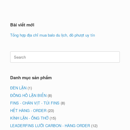
Bài viết mới
Tổng hợp địa chỉ mua balo du lịch, đồ phượt uy tín
Search
for:
Danh mục sản phẩm
ĐÈN LẶN
(1)
ĐỒNG HỒ LẶN BIỂN
(8)
FINS - CHÂN VỊT - TÚI FINS
(8)
HẾT HÀNG - ORDER
(23)
KÍNH LẶN - ỐNG THỞ
(15)
LEADERFINS LƯỠI CARBON - HÀNG ORDER
(12)