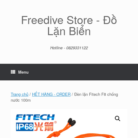
Skip
to
content
Freedive Store - Đồ
Lặn Biển
Hotline - 0829331122
Menu
Trang chủ
/
HẾT HÀNG - ORDER
/ Đèn lặn Fitech F8 chống
nước 100m