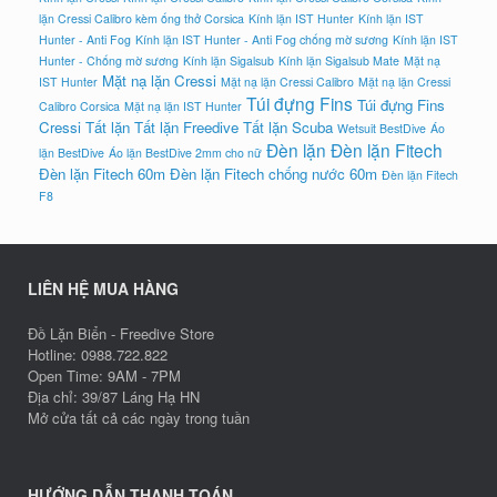
lặn Cressi Calibro kèm ống thở Corsica
Kính lặn IST Hunter
Kính lặn IST
Hunter - Anti Fog
Kính lặn IST Hunter - Anti Fog chống mờ sương
Kính lặn IST
Hunter - Chống mờ sương
Kính lặn Sigalsub
Kính lặn Sigalsub Mate
Mặt nạ
Mặt nạ lặn Cressi
IST Hunter
Mặt nạ lặn Cressi Calibro
Mặt nạ lặn Cressi
Túi đựng Fins
Túi đựng Fins
Calibro Corsica
Mặt nạ lặn IST Hunter
Cressi
Tất lặn
Tất lặn Freedive
Tất lặn Scuba
Wetsuit BestDive
Áo
Đèn lặn
Đèn lặn Fitech
lặn BestDive
Áo lặn BestDive 2mm cho nữ
Đèn lặn Fitech 60m
Đèn lặn Fitech chống nước 60m
Đèn lặn Fitech
F8
LIÊN HỆ MUA HÀNG
Đồ Lặn Biển - Freedive Store
Hotline: 0988.722.822
Open Time: 9AM - 7PM
Địa chỉ: 39/87 Láng Hạ HN
Mở cửa tất cả các ngày trong tuần
HƯỚNG DẪN THANH TOÁN