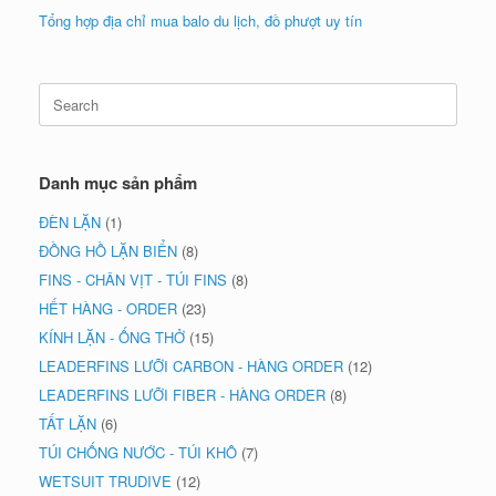
Tổng hợp địa chỉ mua balo du lịch, đồ phượt uy tín
Search
for:
Danh mục sản phẩm
ĐÈN LẶN
(1)
ĐỒNG HỒ LẶN BIỂN
(8)
FINS - CHÂN VỊT - TÚI FINS
(8)
HẾT HÀNG - ORDER
(23)
KÍNH LẶN - ỐNG THỞ
(15)
LEADERFINS LƯỠI CARBON - HÀNG ORDER
(12)
LEADERFINS LƯỠI FIBER - HÀNG ORDER
(8)
TẤT LẶN
(6)
TÚI CHỐNG NƯỚC - TÚI KHÔ
(7)
WETSUIT TRUDIVE
(12)