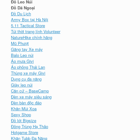
Đồ Leo Núi
Đồ Dã Ngoại
Đồ Du Lịch
Army Box tại Hà Nội
5.11 Tactical Store
Túi thời trang lính Volunteer
NatureHike chính hãng
Mũ Phượt
Găng tay Xe máy
Balo Leo núi
Áo mưa Givi
Áo phông Thái Lan
Thùng xe máy Givi
Dụng cụ đa năng
Giày leo núi
Căn cứ – BaseCamp
Đèn xe máy siêu sáng
Đèn bàn độc đáo
Khăn Mùi Xoa
Sexy Shop
Đồ lót Bigsize
Đông Trùng Hạ Thảo
Hotgame Store
Khăn Tubb Đa Năng