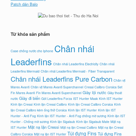
Patch dán Balo
Từ khóa sản phẩm
Chân nhái
Case chống nước cho Iphone
Leaderfins
Chân nhái Leaderfins Electricity
Chân nhái
Leaderfins Mermaid
Chân nhái Leaderfins Mermaid - Fiber Transparent
Chân nhái Leaderfins Pure Carbon
Chân vịt
Mares Avanti
Chân vịt Mares Avanti Superchannel
Cressi Calibro Corsica Set
Giày lội nước
Fin Mares Avanti
Fin Mares Avanti Superchannel
Giày thoát
Giày đi biển
nước
Gót Leaderfins Forza
IST Hunter Mask
Kính IST Hunter
Kính lặn Cressi
Kính lặn Cressi Calibro
Kính lặn Cressi Calibro Corsica
Kính
lặn Cressi Calibro kèm ống thở Corsica
Kính lặn IST Hunter
Kính lặn IST
Hunter - Anti Fog
Kính lặn IST Hunter - Anti Fog chống mờ sương
Kính lặn IST
Hunter - Chống mờ sương
Kính lặn Sigalsub
Kính lặn Sigalsub Mate
Mặt nạ
Mặt nạ lặn Cressi
IST Hunter
Mặt nạ lặn Cressi Calibro
Mặt nạ lặn Cressi
Túi đựng Fins
Túi đựng Fins
Calibro Corsica
Mặt nạ lặn IST Hunter