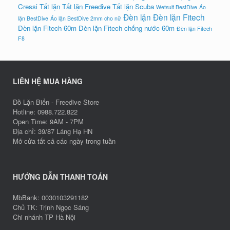
Cressi
Tất lặn
Tất lặn Freedive
Tất lặn Scuba
Wetsuit BestDive
Áo
Đèn lặn
Đèn lặn Fitech
lặn BestDive
Áo lặn BestDive 2mm cho nữ
Đèn lặn Fitech 60m
Đèn lặn Fitech chống nước 60m
Đèn lặn Fitech
F8
LIÊN HỆ MUA HÀNG
Đồ Lặn Biển - Freedive Store
Hotline: 0988.722.822
Open Time: 9AM - 7PM
Địa chỉ: 39/87 Láng Hạ HN
Mở cửa tất cả các ngày trong tuần
HƯỚNG DẪN THANH TOÁN
MbBank: 0030103291182
Chủ TK: Trịnh Ngọc Sáng
Chi nhánh TP Hà Nội