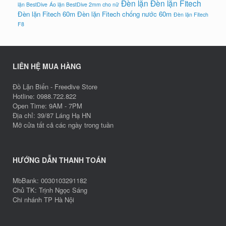
Đèn lặn
Đèn lặn Fitech
lặn BestDive
Áo lặn BestDive 2mm cho nữ
Đèn lặn Fitech 60m
Đèn lặn Fitech chống nước 60m
Đèn lặn Fitech
F8
LIÊN HỆ MUA HÀNG
Đồ Lặn Biển - Freedive Store
Hotline: 0988.722.822
Open Time: 9AM - 7PM
Địa chỉ: 39/87 Láng Hạ HN
Mở cửa tất cả các ngày trong tuần
HƯỚNG DẪN THANH TOÁN
MbBank: 0030103291182
Chủ TK: Trịnh Ngọc Sáng
Chi nhánh TP Hà Nội