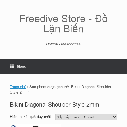
Skip
to
content
Freedive Store - Đồ
Lặn Biển
Hotline - 0829331122
Menu
Trang chủ
/ Sản phẩm được gắn thẻ “Bikini Diagonal Shoulder
Style 2mm”
Bikini Diagonal Shoulder Style 2mm
Hiển thị kết quả duy nhất