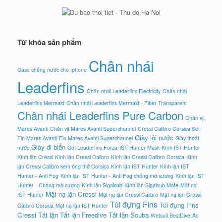
Từ khóa sản phẩm
Chân nhái
Case chống nước cho Iphone
Leaderfins
Chân nhái Leaderfins Electricity
Chân nhái
Leaderfins Mermaid
Chân nhái Leaderfins Mermaid - Fiber Transparent
Chân nhái Leaderfins Pure Carbon
Chân vịt
Mares Avanti
Chân vịt Mares Avanti Superchannel
Cressi Calibro Corsica Set
Giày lội nước
Fin Mares Avanti
Fin Mares Avanti Superchannel
Giày thoát
Giày đi biển
nước
Gót Leaderfins Forza
IST Hunter Mask
Kính IST Hunter
Kính lặn Cressi
Kính lặn Cressi Calibro
Kính lặn Cressi Calibro Corsica
Kính
lặn Cressi Calibro kèm ống thở Corsica
Kính lặn IST Hunter
Kính lặn IST
Hunter - Anti Fog
Kính lặn IST Hunter - Anti Fog chống mờ sương
Kính lặn IST
Hunter - Chống mờ sương
Kính lặn Sigalsub
Kính lặn Sigalsub Mate
Mặt nạ
Mặt nạ lặn Cressi
IST Hunter
Mặt nạ lặn Cressi Calibro
Mặt nạ lặn Cressi
Túi đựng Fins
Túi đựng Fins
Calibro Corsica
Mặt nạ lặn IST Hunter
Cressi
Tất lặn
Tất lặn Freedive
Tất lặn Scuba
Wetsuit BestDive
Áo