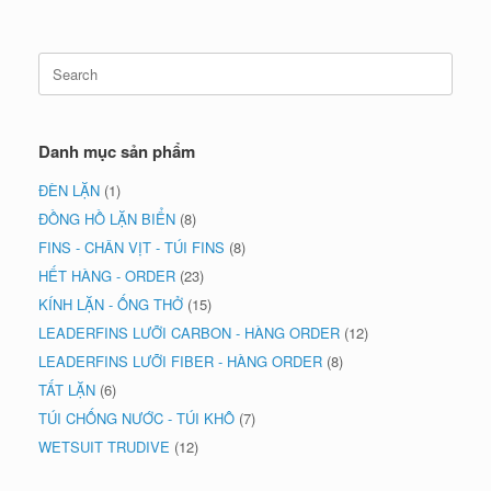
Search
for:
Danh mục sản phẩm
ĐÈN LẶN
(1)
ĐỒNG HỒ LẶN BIỂN
(8)
FINS - CHÂN VỊT - TÚI FINS
(8)
HẾT HÀNG - ORDER
(23)
KÍNH LẶN - ỐNG THỞ
(15)
LEADERFINS LƯỠI CARBON - HÀNG ORDER
(12)
LEADERFINS LƯỠI FIBER - HÀNG ORDER
(8)
TẤT LẶN
(6)
TÚI CHỐNG NƯỚC - TÚI KHÔ
(7)
WETSUIT TRUDIVE
(12)