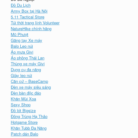
Đồ Du Lịch
Army Box tại Hà Nội
5.11 Tactical Store
Túi thời trang lính Volunteer
NatureHike chính hãng
Mũ Phượt
Găng tay Xe máy
Balo Leo núi
Áo mưa Givi
Áo phông Thái Lan
Thùng xe máy Givi
Dụng cụ đa năng
Giày leo núi
Căn cứ – BaseCamp
Đèn xe máy siêu sáng
Đèn bàn độc đáo
Khăn Mùi Xoa
Sexy Shop
Đồ lót Bigsize
Đông Trùng Hạ Thảo
Hotgame Store
Khăn Tubb Đa Năng
Patch dán Balo