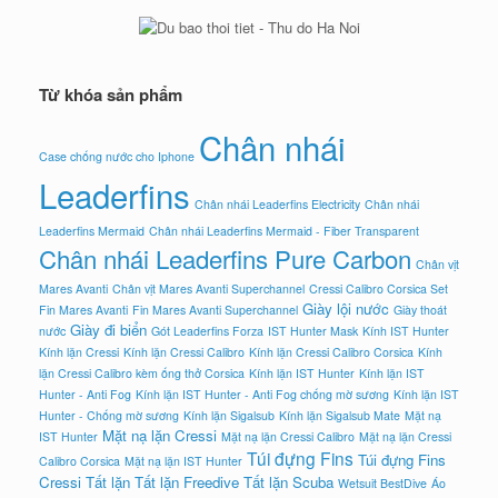
Từ khóa sản phẩm
Chân nhái
Case chống nước cho Iphone
Leaderfins
Chân nhái Leaderfins Electricity
Chân nhái
Leaderfins Mermaid
Chân nhái Leaderfins Mermaid - Fiber Transparent
Chân nhái Leaderfins Pure Carbon
Chân vịt
Mares Avanti
Chân vịt Mares Avanti Superchannel
Cressi Calibro Corsica Set
Giày lội nước
Fin Mares Avanti
Fin Mares Avanti Superchannel
Giày thoát
Giày đi biển
nước
Gót Leaderfins Forza
IST Hunter Mask
Kính IST Hunter
Kính lặn Cressi
Kính lặn Cressi Calibro
Kính lặn Cressi Calibro Corsica
Kính
lặn Cressi Calibro kèm ống thở Corsica
Kính lặn IST Hunter
Kính lặn IST
Hunter - Anti Fog
Kính lặn IST Hunter - Anti Fog chống mờ sương
Kính lặn IST
Hunter - Chống mờ sương
Kính lặn Sigalsub
Kính lặn Sigalsub Mate
Mặt nạ
Mặt nạ lặn Cressi
IST Hunter
Mặt nạ lặn Cressi Calibro
Mặt nạ lặn Cressi
Túi đựng Fins
Túi đựng Fins
Calibro Corsica
Mặt nạ lặn IST Hunter
Cressi
Tất lặn
Tất lặn Freedive
Tất lặn Scuba
Wetsuit BestDive
Áo