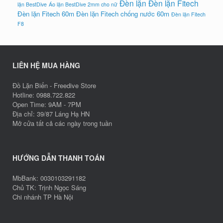
Đèn lặn
Đèn lặn Fitech
lặn BestDive
Áo lặn BestDive 2mm cho nữ
Đèn lặn Fitech 60m
Đèn lặn Fitech chống nước 60m
Đèn lặn Fitech
F8
LIÊN HỆ MUA HÀNG
Đồ Lặn Biển - Freedive Store
Hotline: 0988.722.822
Open Time: 9AM - 7PM
Địa chỉ: 39/87 Láng Hạ HN
Mở cửa tất cả các ngày trong tuần
HƯỚNG DẪN THANH TOÁN
MbBank: 0030103291182
Chủ TK: Trịnh Ngọc Sáng
Chi nhánh TP Hà Nội