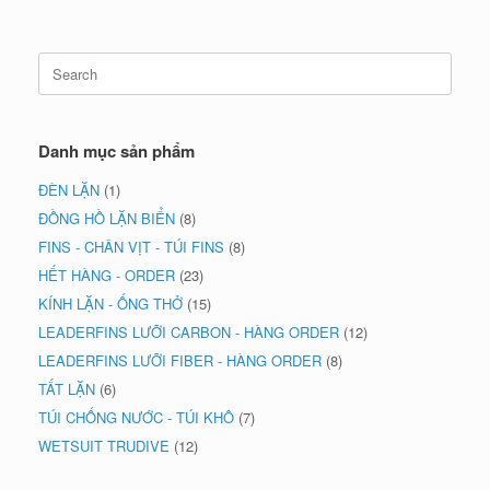
Search
for:
Danh mục sản phẩm
ĐÈN LẶN
(1)
ĐỒNG HỒ LẶN BIỂN
(8)
FINS - CHÂN VỊT - TÚI FINS
(8)
HẾT HÀNG - ORDER
(23)
KÍNH LẶN - ỐNG THỞ
(15)
LEADERFINS LƯỠI CARBON - HÀNG ORDER
(12)
LEADERFINS LƯỠI FIBER - HÀNG ORDER
(8)
TẤT LẶN
(6)
TÚI CHỐNG NƯỚC - TÚI KHÔ
(7)
WETSUIT TRUDIVE
(12)