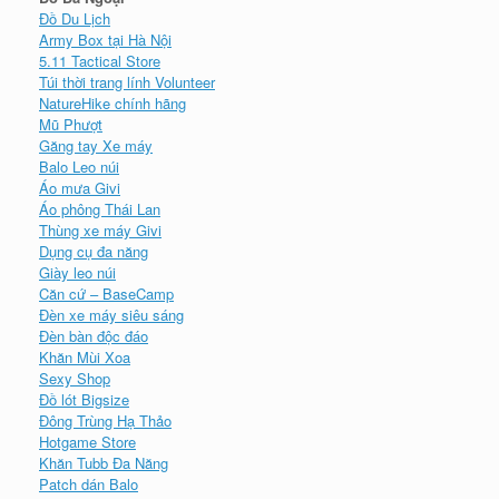
Đồ Du Lịch
Army Box tại Hà Nội
5.11 Tactical Store
Túi thời trang lính Volunteer
NatureHike chính hãng
Mũ Phượt
Găng tay Xe máy
Balo Leo núi
Áo mưa Givi
Áo phông Thái Lan
Thùng xe máy Givi
Dụng cụ đa năng
Giày leo núi
Căn cứ – BaseCamp
Đèn xe máy siêu sáng
Đèn bàn độc đáo
Khăn Mùi Xoa
Sexy Shop
Đồ lót Bigsize
Đông Trùng Hạ Thảo
Hotgame Store
Khăn Tubb Đa Năng
Patch dán Balo