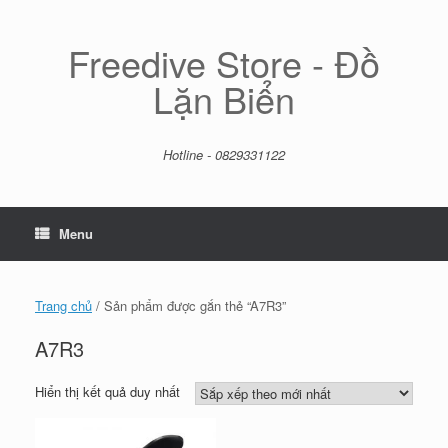
Skip
to
content
Freedive Store - Đồ
Lặn Biển
Hotline - 0829331122
Menu
Trang chủ
/ Sản phẩm được gắn thẻ “A7R3”
A7R3
Hiển thị kết quả duy nhất