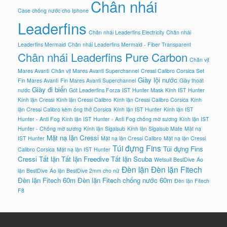
Chân nhái
Case chống nước cho Iphone
Leaderfins
Chân nhái Leaderfins Electricity
Chân nhái
Leaderfins Mermaid
Chân nhái Leaderfins Mermaid - Fiber Transparent
Chân nhái Leaderfins Pure Carbon
Chân vịt
Mares Avanti
Chân vịt Mares Avanti Superchannel
Cressi Calibro Corsica Set
Giày lội nước
Fin Mares Avanti
Fin Mares Avanti Superchannel
Giày thoát
Giày đi biển
nước
Gót Leaderfins Forza
IST Hunter Mask
Kính IST Hunter
Kính lặn Cressi
Kính lặn Cressi Calibro
Kính lặn Cressi Calibro Corsica
Kính
lặn Cressi Calibro kèm ống thở Corsica
Kính lặn IST Hunter
Kính lặn IST
Hunter - Anti Fog
Kính lặn IST Hunter - Anti Fog chống mờ sương
Kính lặn IST
Hunter - Chống mờ sương
Kính lặn Sigalsub
Kính lặn Sigalsub Mate
Mặt nạ
Mặt nạ lặn Cressi
IST Hunter
Mặt nạ lặn Cressi Calibro
Mặt nạ lặn Cressi
Túi đựng Fins
Túi đựng Fins
Calibro Corsica
Mặt nạ lặn IST Hunter
Cressi
Tất lặn
Tất lặn Freedive
Tất lặn Scuba
Wetsuit BestDive
Áo
Đèn lặn
Đèn lặn Fitech
lặn BestDive
Áo lặn BestDive 2mm cho nữ
Đèn lặn Fitech 60m
Đèn lặn Fitech chống nước 60m
Đèn lặn Fitech
F8