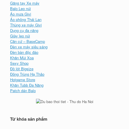
Găng tay Xe máy
Balo Leo núi
Áo mưa Givi
Áo phông Thái Lan
Thùng xe máy Givi
Dụng cụ đa năng
Giày leo núi
Căn cứ – BaseCamp
Đèn xe máy siêu sáng
Đèn bàn độc đáo
Khăn Mùi Xoa
Sexy Shop
Đồ lót Bigsize
Đông Trùng Hạ Thảo
Hotgame Store
Khăn Tubb Đa Năng
Patch dán Balo
Từ khóa sản phẩm