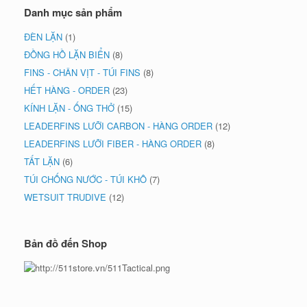
Danh mục sản phẩm
ĐÈN LẶN
(1)
ĐỒNG HỒ LẶN BIỂN
(8)
FINS - CHÂN VỊT - TÚI FINS
(8)
HẾT HÀNG - ORDER
(23)
KÍNH LẶN - ỐNG THỞ
(15)
LEADERFINS LƯỠI CARBON - HÀNG ORDER
(12)
LEADERFINS LƯỠI FIBER - HÀNG ORDER
(8)
TẤT LẶN
(6)
TÚI CHỐNG NƯỚC - TÚI KHÔ
(7)
WETSUIT TRUDIVE
(12)
Bản đồ đến Shop