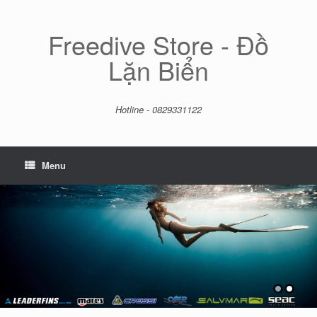
Skip
to
content
Freedive Store - Đồ
Lặn Biển
Hotline - 0829331122
Menu