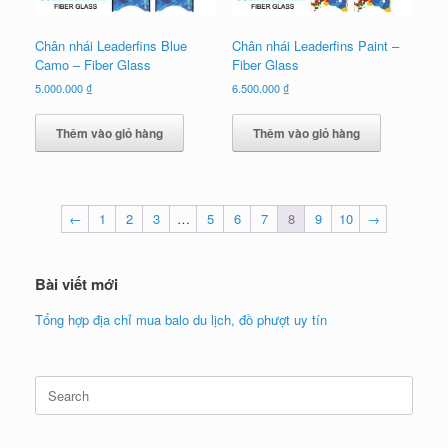
Chân nhái Leaderfins Blue
Chân nhái Leaderfins Paint –
Camo – Fiber Glass
Fiber Glass
5.000.000
₫
6.500.000
₫
Thêm vào giỏ hàng
Thêm vào giỏ hàng
←
1
2
3
…
5
6
7
8
9
10
→
Bài viết mới
Tổng hợp địa chỉ mua balo du lịch, đồ phượt uy tín
Search
for: