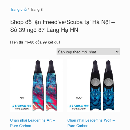
Trang chủ
/ Trang 8
Shop đồ lặn Freedive/Scuba tại Hà Nội –
Số 39 ngõ 87 Láng Hạ HN
Đã
Hiển thị 71–80 của 99 kết quả
sắp
xếp
theo
mới
nhất
Chân nhái Leaderfins Art –
Chân nhái Leaderfins Wolf –
Pure Carbon
Pure Carbon