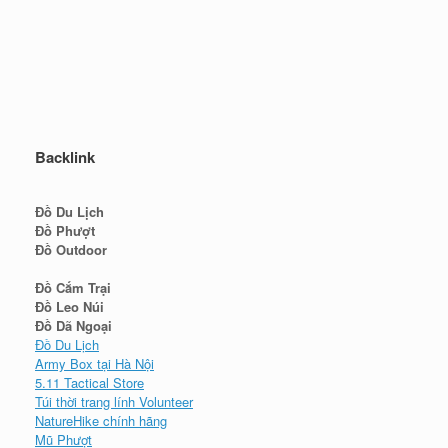
Backlink
Đồ Du Lịch
Đồ Phượt
Đồ Outdoor
Đồ Cắm Trại
Đồ Leo Núi
Đồ Dã Ngoại
Đồ Du Lịch
Army Box tại Hà Nội
5.11 Tactical Store
Túi thời trang lính Volunteer
NatureHike chính hãng
Mũ Phượt