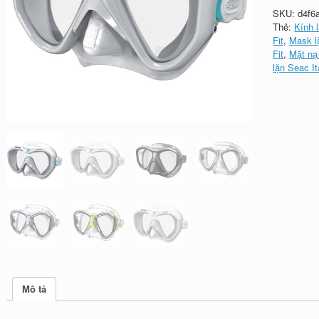
SKU:
d4f6
Thẻ:
Kính 
Fit
,
Mask l
Fit
,
Mặt nạ
lặn Seac It
Mô tả