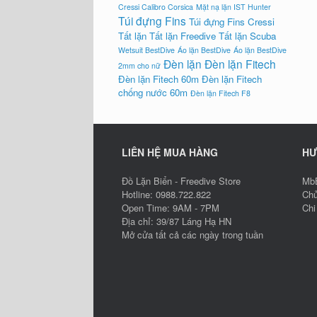
Cressi Calibro Corsica
Mặt nạ lặn IST Hunter
Túi đựng Fins
Túi đựng Fins Cressi
Tất lặn
Tất lặn Freedive
Tất lặn Scuba
Wetsuit BestDive
Áo lặn BestDive
Áo lặn BestDive
Đèn lặn
Đèn lặn Fitech
2mm cho nữ
Đèn lặn Fitech 60m
Đèn lặn Fitech
chống nước 60m
Đèn lặn Fitech F8
LIÊN HỆ MUA HÀNG
HƯ
Đồ Lặn Biển - Freedive Store
MbB
Hotline: 0988.722.822
Chủ
Open Time: 9AM - 7PM
Chi
Địa chỉ: 39/87 Láng Hạ HN
Mở cửa tất cả các ngày trong tuần