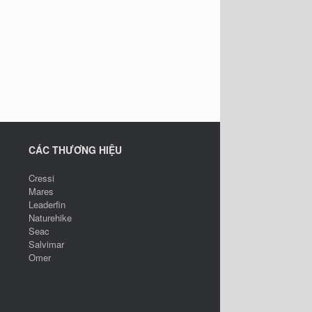
CÁC THƯƠNG HIỆU
Cressi
Mares
Leaderfin
Naturehike
Seac
Salvimar
Omer