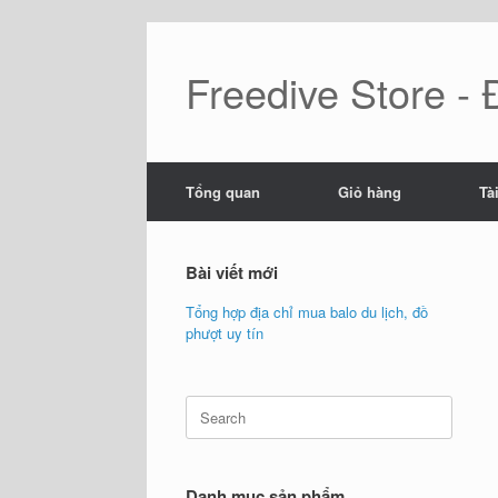
Skip
to
content
Freedive Store -
Tổng quan
Giỏ hàng
Tà
Bài viết mới
Tổng hợp địa chỉ mua balo du lịch, đồ
phượt uy tín
Search
for:
Danh mục sản phẩm