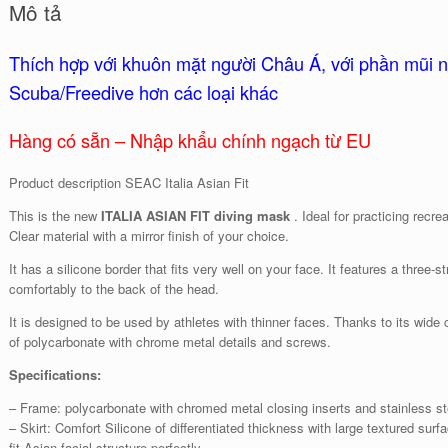
Mô tả
Thích hợp với khuôn mặt người Châu Á, với phần mũi n
Scuba/Freedive hơn các loại khác
Hàng có sẵn – Nhập khẩu chính ngạch từ EU
Product description SEAC Italia Asian Fit
This is the new
ITALIA ASIAN FIT diving mask
. Ideal for practicing recr
Clear material with a mirror finish of your choice.
It has a silicone border that fits very well on your face. It features a three-
comfortably to the back of the head.
It is designed to be used by athletes with thinner faces. Thanks to its wide cr
of polycarbonate with chrome metal details and screws.
Specifications:
– Frame: polycarbonate with chromed metal closing inserts and stainless s
– Skirt: Comfort Silicone of differentiated thickness with large textured sur
fit Asian facial structure perfectly