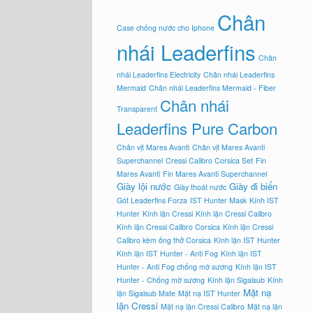
Chân
Case chống nước cho Iphone
nhái Leaderfins
Chân
nhái Leaderfins Electricity
Chân nhái Leaderfins
Mermaid
Chân nhái Leaderfins Mermaid - Fiber
Chân nhái
Transparent
Leaderfins Pure Carbon
Chân vịt Mares Avanti
Chân vịt Mares Avanti
Superchannel
Cressi Calibro Corsica Set
Fin
Mares Avanti
Fin Mares Avanti Superchannel
Giày lội nước
Giày đi biển
Giày thoát nước
Gót Leaderfins Forza
IST Hunter Mask
Kính IST
Hunter
Kính lặn Cressi
Kính lặn Cressi Calibro
Kính lặn Cressi Calibro Corsica
Kính lặn Cressi
Calibro kèm ống thở Corsica
Kính lặn IST Hunter
Kính lặn IST Hunter - Anti Fog
Kính lặn IST
Hunter - Anti Fog chống mờ sương
Kính lặn IST
Hunter - Chống mờ sương
Kính lặn Sigalsub
Kính
Mặt nạ
lặn Sigalsub Mate
Mặt nạ IST Hunter
lặn Cressi
Mặt nạ lặn Cressi Calibro
Mặt nạ lặn