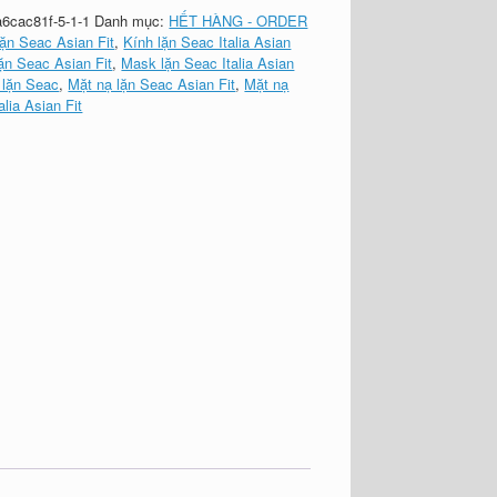
a6cac81f-5-1-1
Danh mục:
HẾT HÀNG - ORDER
lặn Seac Asian Fit
,
Kính lặn Seac Italia Asian
ặn Seac Asian Fit
,
Mask lặn Seac Italia Asian
 lặn Seac
,
Mặt nạ lặn Seac Asian Fit
,
Mặt nạ
alia Asian Fit