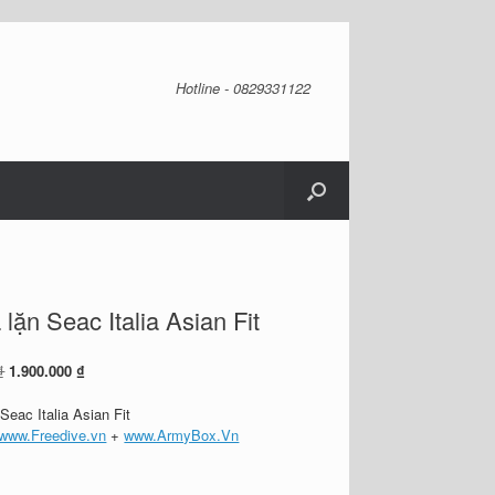
Hotline - 0829331122
 lặn Seac Italia Asian Fit
Giá
Giá
₫
1.900.000
₫
gốc
hiện
là:
tại
Seac Italia Asian Fit
2.000.000 ₫.
là:
www.Freedive.vn
+
www.ArmyBox.Vn
1.900.000 ₫.