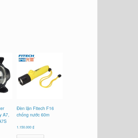
er
Đèn lặn Fitech F16
y A7,
chống nước 60m
 A7S
1.150.000
₫