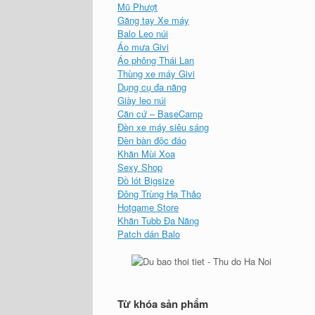
Mũ Phượt
Găng tay Xe máy
Balo Leo núi
Áo mưa Givi
Áo phông Thái Lan
Thùng xe máy Givi
Dụng cụ đa năng
Giày leo núi
Căn cứ – BaseCamp
Đèn xe máy siêu sáng
Đèn bàn độc đáo
Khăn Mùi Xoa
Sexy Shop
Đồ lót Bigsize
Đông Trùng Hạ Thảo
Hotgame Store
Khăn Tubb Đa Năng
Patch dán Balo
Từ khóa sản phẩm