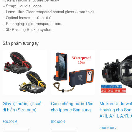
– Strap: Liquid silicone
– Lens: Ultra Clear tempered optical glass 3 mm thick
– Optical lenses: -1.0 to -6.0
– Packaging: rigid transparent box.
– 3D Pivoting Buckle system.
Sản phẩm tương tự
Giày lội nước, lội suối,
Case chống nước 15m
Meikon Underwat
đi biển (Size nam)
cho Iphone Samsung
Housing cho Son
A7II, A7III, A7R,
600.000
₫
500.000
₫
8.000.000
₫