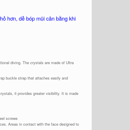
hỏ hơn, dễ bóp mũi cân bằng khi
eational diving. The crystals are made of Ultra
strap buckle strap that attaches easily and
ystals, it provides greater visibility. It is made
teel screws
faces. Areas in contact with the face designed to