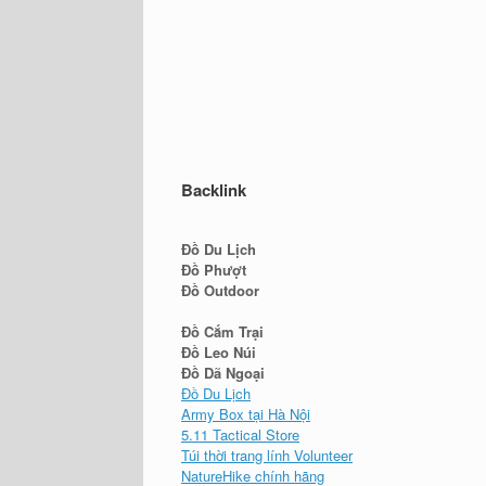
Backlink
Đồ Du Lịch
Đồ Phượt
Đồ Outdoor
Đồ Cắm Trại
Đồ Leo Núi
Đồ Dã Ngoại
Đồ Du Lịch
Army Box tại Hà Nội
5.11 Tactical Store
Túi thời trang lính Volunteer
NatureHike chính hãng