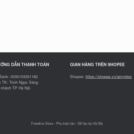
ỚNG DẪN THANH TOÁN
GIAN HÀNG TRÊN SHOPEE
ank: 0030103291182
Shopee:
https://shopee.vn/armybox
 TK: Trịnh Ngọc Sáng
 nhánh TP Hà Nội
Freedive Store - Phụ kiện lặn - Đồ lặn tại Hà Nội