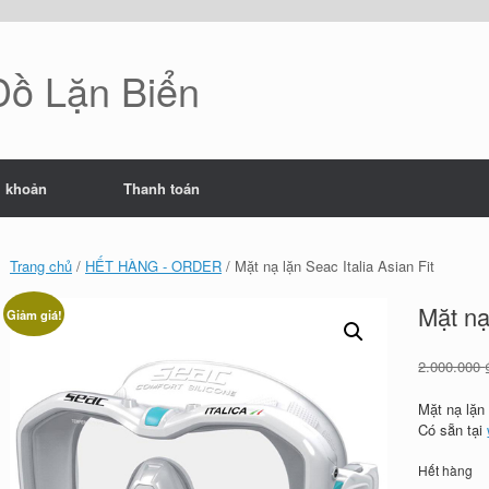
 Đồ Lặn Biển
i khoản
Thanh toán
Trang chủ
/
HẾT HÀNG - ORDER
/ Mặt nạ lặn Seac Italia Asian Fit
Mặt nạ
Giảm giá!
2.000.000
Mặt nạ lặn 
Có sẵn tại
Hết hàng