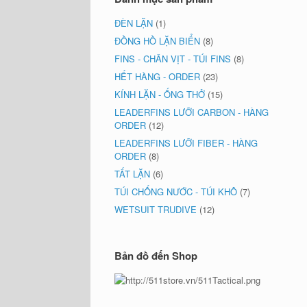
ĐÈN LẶN
(1)
ĐỒNG HỒ LẶN BIỂN
(8)
FINS - CHÂN VỊT - TÚI FINS
(8)
HẾT HÀNG - ORDER
(23)
KÍNH LẶN - ỐNG THỞ
(15)
LEADERFINS LƯỠI CARBON - HÀNG
ORDER
(12)
LEADERFINS LƯỠI FIBER - HÀNG
ORDER
(8)
TẤT LẶN
(6)
TÚI CHỐNG NƯỚC - TÚI KHÔ
(7)
WETSUIT TRUDIVE
(12)
Bản đồ đến Shop