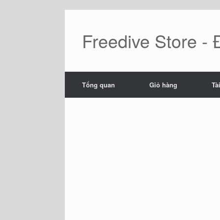
Skip
to
content
Freedive Store -
Tổng quan
Giỏ hàng
Tà