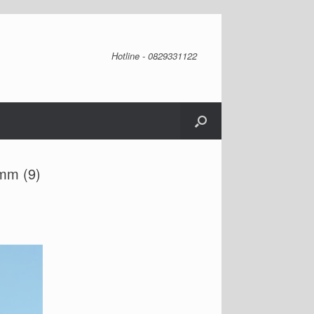
Hotline - 0829331122
2mm (9)