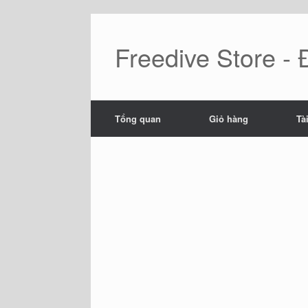
Skip
to
content
Freedive Store -
Tổng quan
Giỏ hàng
Tà